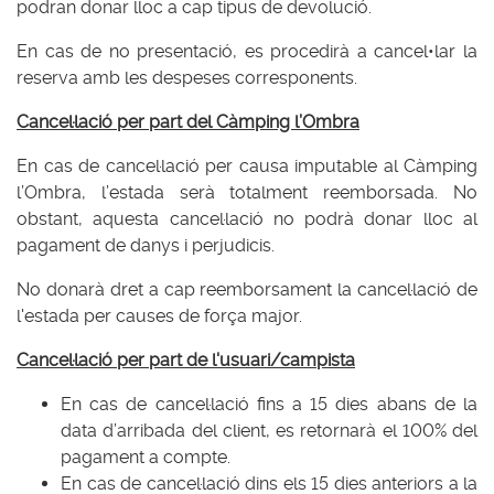
podran donar lloc a cap tipus de devolució.
En cas de no presentació, es procedirà a cancel•lar la
reserva amb les despeses corresponents.
Cancel·lació per part del Càmping l’Ombra
En cas de cancel·lació per causa imputable al Càmping
l’Ombra, l’estada serà totalment reemborsada. No
obstant, aquesta cancel·lació no podrà donar lloc al
pagament de danys i perjudicis.
No donarà dret a cap reemborsament la cancel·lació de
l'estada per causes de força major.
Cancel·lació per part de l'usuari/campista
En cas de cancel·lació fins a 15 dies abans de la
data d’arribada del client, es retornarà el 100% del
pagament a compte.
En cas de cancel·lació dins els 15 dies anteriors a la