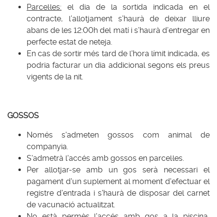
Parcel·les:
el dia de la sortida indicada en el
contracte, l’allotjament s’haurà de deixar lliure
abans de les 12:00h del matí i s’haurà d’entregar en
perfecte estat de neteja.
En cas de sortir més tard de l'hora límit indicada, es
podria facturar un dia addicional segons els preus
vigents de la nit.
GOSSOS
Només s'admeten gossos com animal de
companyia.
S'admetrà l'accés amb gossos en parcel·les.
Per allotjar-se amb un gos serà necessari el
pagament d'un suplement al moment d'efectuar el
registre d'entrada i s'haurà de disposar del carnet
de vacunació actualitzat.
No està permès l'accés amb gos a la piscina,