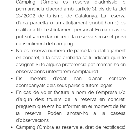
Càmping l’Ombra es reserva d'admissió o
permanència d'acord amb l'article 31 bis de la Llei
13/2002 de turisme de Catalunya. La reserva
d’una parcel·la o un allotjament (mobil-home) es
realitza a títol estrictament personal. En cap cas es
pot sotsarrendar ni cedir la reserva sense el previ
consentiment del càmping.
No es reserva número de parcel·la o d'allotjament
en concret, a la seva arribada se li indicarà quin té
assignat. Si té alguna preferència pot marcar-ho en
observacions i intentarem complaure’l.
Els menors d’edat han d’anar sempre
acompanyats dels seus pares o tutors legals.
En cas de voler factura a nom de l’empresa i/o
d’algun dels titulars de la reserva en concret,
preguem que ens ho informin en el moment de fer
la reserva. Poden anotar-ho a la casella
d’observacions.
Càmping l’Ombra es reserva el dret de rectificació