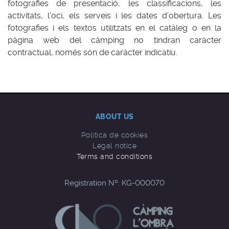
fotografies de presentació, les classificacions, les
activitats, l’oci, els serveis i les dates d’obertura. Les
fotografies i els textos utilitzats en el catàleg o en la
pàgina web del càmping no tindran caràcter
contractual, només són de caràcter indicatiu.
ABOUT US
Política de cookies
Legal notice
Terms and conditions
Registration Nº: KG-000070