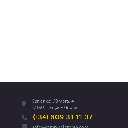
Carrer de l'Ombra, 4
17490 Llançà - Girona
(+34) 609 31 11 37
info@campinglombra.com